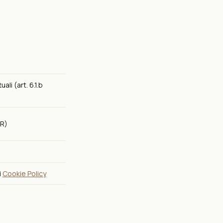
li (art. 6.1.b
PR)
i
Cookie Policy