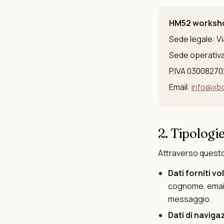
HM52 worksho
Sede legale: V
Sede operativa
P.IVA 0300827
Email:
info@xb
2. Tipologie
Attraverso questo s
Dati forniti v
cognome, email,
messaggio.
Dati di naviga