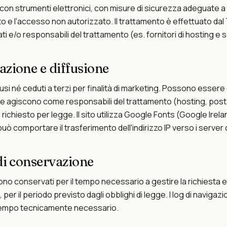
ti con strumenti elettronici, con misure di sicurezza adeguate a
cito e l'accesso non autorizzato. Il trattamento è effettuato dal
i e/o responsabili del trattamento (es. fornitori di hosting e se
zione e diffusione
ffusi né ceduti a terzi per finalità di marketing. Possono essere
che agiscono come responsabili del trattamento (hosting, post
a richiesto per legge. Il sito utilizza Google Fonts (Google Irelan
può comportare il trasferimento dell'indirizzo IP verso i server
di conservazione
sono conservati per il tempo necessario a gestire la richiesta e
er il periodo previsto dagli obblighi di legge. I log di navigaz
 tempo tecnicamente necessario.