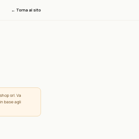
← Torna al sito
hop srl. Va
in base agli