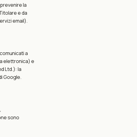
 prevenire la
 Titolare e da
rvizi email).
 comunicati a
a elettronica) e
d Ltd.): la
 di Google.
,
ione sono