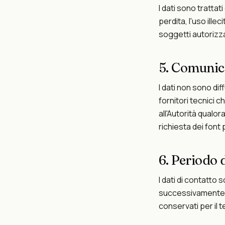
I dati sono tratta
perdita, l'uso ille
soggetti autorizzat
5. Comunica
I dati non sono di
fornitori tecnici 
all'Autorità qualor
richiesta dei font 
6. Periodo 
I dati di contatto 
successivamente, p
conservati per il