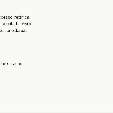
ccesso, rettifica,
ercitarli scrivi a
otezione dei dati
fiche saranno