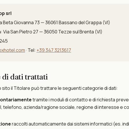
p srl
ia Beta Giovanna 73 — 36061 Bassano del Grappa (VI)
: Via San Pietro 27 — 36050 Tezze sul Brenta (VI)
0245
oxhotel.com
· Tel:
+39 347 3213617
 di dati trattati
ito il Titolare può trattare le seguenti categorie di dati:
olontariamente
tramite i moduli di contatto e di richiesta prev
 telefono, azienda/ragione sociale, regione di interesse e c
zione
raccolti automaticamente dai sistemi informatici (es. indiri