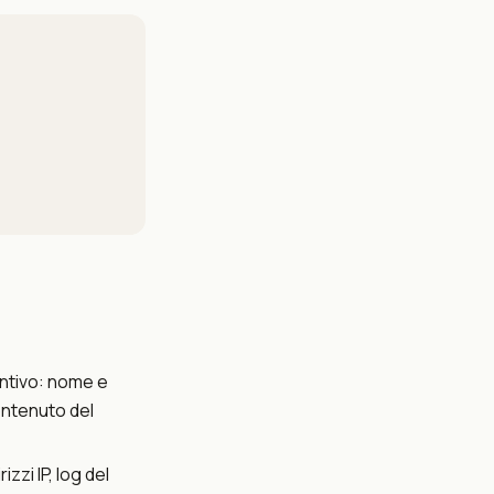
entivo: nome e
ontenuto del
zzi IP, log del